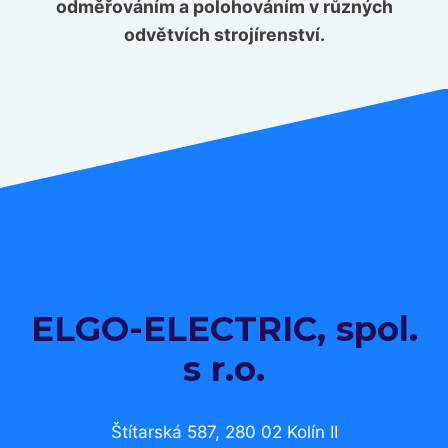
odměřováním a polohováním v různých
odvětvích strojírenství.
ELGO-ELECTRIC, spol.
s r.o.
Štítarská 587, 280 02 Kolín II