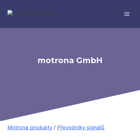
Přeskočit
na
obsah
motrona GmbH
Motrona produkty
/
Převodníky signálů