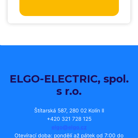
ELGO-ELECTRIC, spol.
s r.o.
Štítarská 587, 280 02 Kolín II
+420 321 728 125
elgo@elgo.cz
Otevírací doba: pondělí až pátek od 7:00 do